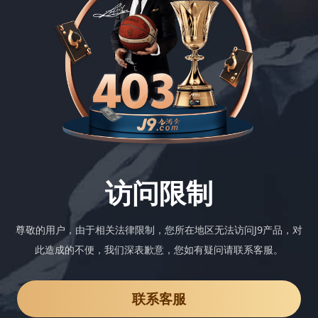
访问限制
尊敬的用户，由于相关法律限制，您所在地区无法访问J9产品，对
此造成的不便，我们深表歉意，您如有疑问请联系客服。
联系客服